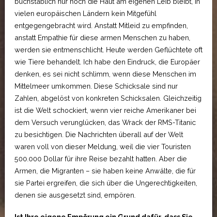
buchstäblich nur noch die Haut am eigenen Leib bleibt, in
vielen europäischen Ländern kein Mitgefühl
entgegengebracht wird. Anstatt Mitleid zu empfinden,
anstatt Empathie für diese armen Menschen zu haben,
werden sie entmenschlicht. Heute werden Geflüchtete oft
wie Tiere behandelt. Ich habe den Eindruck, die Europäer
denken, es sei nicht schlimm, wenn diese Menschen im
Mittelmeer umkommen. Diese Schicksale sind nur
Zahlen, abgelöst von konkreten Schicksalen. Gleichzeitig
ist die Welt schockiert, wenn vier reiche Amerikaner bei
dem Versuch verunglücken, das Wrack der RMS-Titanic
zu besichtigen. Die Nachrichten überall auf der Welt
waren voll von dieser Meldung, weil die vier Touristen
500.000 Dollar für ihre Reise bezahlt hatten. Aber die
Armen, die Migranten – sie haben keine Anwälte, die für
sie Partei ergreifen, die sich über die Ungerechtigkeiten,
denen sie ausgesetzt sind, empören.
Ist Ihre eigene Empörung ein Grund dafür, dass Sie