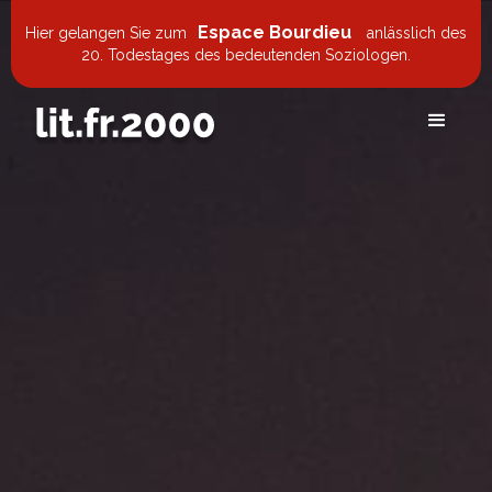
Espace Bourdieu
Hier gelangen Sie zum
anlässlich des
20. Todestages des bedeutenden Soziologen.