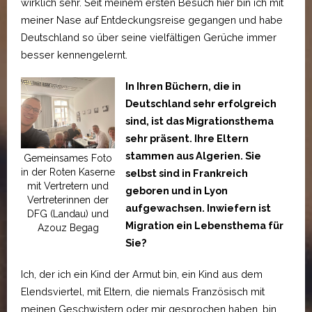
wirklich sehr. Seit meinem ersten Besuch hier bin ich mit
meiner Nase auf Entdeckungsreise gegangen und habe
Deutschland so über seine vielfältigen Gerüche immer
besser kennengelernt.
In Ihren Büchern, die in
Deutschland sehr erfolgreich
sind, ist das Migrationsthema
sehr präsent. Ihre Eltern
stammen aus Algerien. Sie
Gemeinsames Foto
in der Roten Kaserne
selbst sind in Frankreich
mit Vertretern und
geboren und in Lyon
Vertreterinnen der
aufgewachsen. Inwiefern ist
DFG (Landau) und
Migration ein Lebensthema für
Azouz Begag
Sie?
Ich, der ich ein Kind der Armut bin, ein Kind aus dem
Elendsviertel, mit Eltern, die niemals Französisch mit
meinen Geschwistern oder mir gesprochen haben, bin