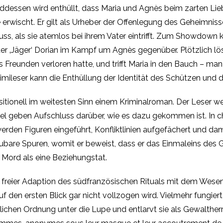
ddessen wird enthüllt, dass Maria und Agnès beim zarten Li
erwischt. Er gilt als Urheber der Offenlegung des Geheimnis
ss, als sie atemlos bei ihrem Vater eintrifft. Zum Showdow
er ‚Jäger‘ Dorian im Kampf um Agnès gegenüber. Plötzlich löst
s Freunden verloren hatte, und trifft Maria in den Bauch – ma
leser kann die Enthüllung der Identität des Schützen und des
tionell im weitesten Sinn einem Kriminalroman. Der Leser wei
tel geben Aufschluss darüber, wie es dazu gekommen ist. In c
erden Figuren eingeführt, Konfliktlinien aufgefächert und dam
aubare Spuren, womit er beweist, dass er das Einmaleins des
 Mord als eine Beziehungstat.
n freier Adaption des südfranzösischen Rituals mit dem Wesen d
auf den ersten Blick gar nicht vollzogen wird. Vielmehr fungie
chen Ordnung unter die Lupe und entlarvt sie als Gewaltherrs