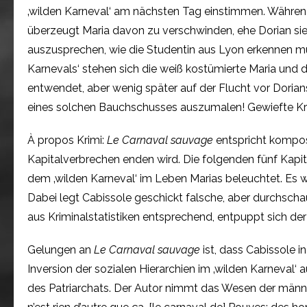
‚wilden Karneval‘ am nächsten Tag einstimmen. Währen
überzeugt Maria davon zu verschwinden, ehe Dorian sie 
auszusprechen, wie die Studentin aus Lyon erkennen mu
Karnevals‘ stehen sich die weiß kostümierte Maria und d
entwendet, aber wenig später auf der Flucht vor Dorian
eines solchen Bauchschusses auszumalen! Gewiefte Krimi
À propos Krimi:
Le Carnaval sauvage
entspricht komposi
Kapitalverbrechen enden wird. Die folgenden fünf Kapi
dem ‚wilden Karneval‘ im Leben Marias beleuchtet. Es w
Dabei legt Cabissole geschickt falsche, aber durchsch
aus Kriminalstatistiken entsprechend, entpuppt sich der
Gelungen an
Le Carnaval sauvage
ist, dass Cabissole i
Inversion der sozialen Hierarchien im ‚wilden Karneval‘ 
des Patriarchats. Der Autor nimmt das Wesen der männli