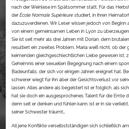
nach der Weinlese im Spätsommer statt. Für das Herbste
der
École Normale Supérieure
studiert, in ihren Heimator
dazuzuverdienen. Wir Leser wissen jedoch von Beginn an
von einem gemeinsamen Leben in Lyon zu überzeugen. Die
Sie ist seit mehr als drei Jahren mit Dorian, dem brutale
resultiert ein zweites Problem. Maria weiß nicht, ob d
keimenden gleichgeschlechtlichen Liebe gewesen ist, z
Geheimnis einer sexuellen Begegnung nach einem sponta
Badeunfalls, der sich vor einigen Jahren ereignet hat. B
schwerer wiegt für ihn aber der Gesichtsverlust vor sein
lassen. Alles andere als begeistert ist er folglich, als
hat sie doch ein ausgesprochenes Talent für die Ernte 
denn seit er denken und fühlen kann, ist er in sie verl
seiner Schwester träumt…
All jene Konflikte verselbstständigen sich schließlich 