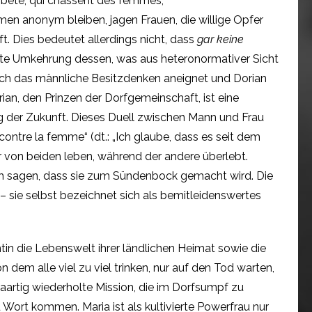
e bête, qui chassent des femmes,
ümen anonym bleiben, jagen Frauen, die willige Opfer
ft. Dies bedeutet allerdings nicht, dass
gar keine
erste Umkehrung dessen, was aus heteronormativer Sicht
 sich das männliche Besitzdenken aneignet und Dorian
an, den Prinzen der Dorfgemeinschaft, ist eine
g der Zukunft. Dieses Duell zwischen Mann und Frau
 contre la femme“ (dt.: „Ich glaube, dass es seit dem
 von beiden leben, während der andere überlebt.
ich sagen, dass sie zum Sündenbock gemacht wird. Die
 sie selbst bezeichnet sich als bemitleidenswertes
tin die Lebenswelt ihrer ländlichen Heimat sowie die
dem alle viel zu viel trinken, nur auf den Tod warten,
traartig wiederholte Mission, die im Dorfsumpf zu
ort kommen. Maria ist als kultivierte Powerfrau nur