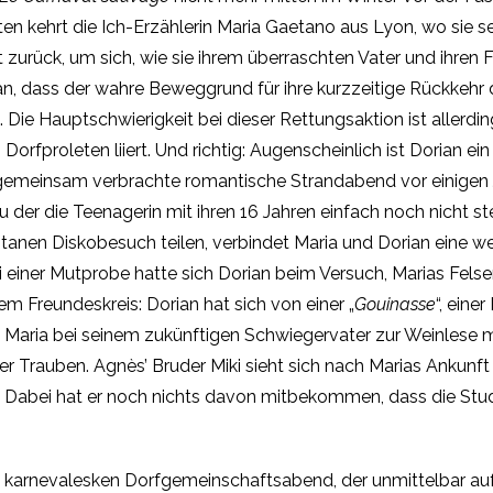
n kehrt die Ich-Erzählerin Maria Gaetano aus Lyon, wo sie sei
t zurück, um sich, wie sie ihrem überraschten Vater und ihren 
, dass der wahre Beweggrund für ihre kurzzeitige Rückkehr da
 Hauptschwierigkeit bei dieser Rettungsaktion ist allerding
n Dorfproleten liiert. Und richtig: Augenscheinlich ist Dorian 
er gemeinsam verbrachte romantische Strandabend vor einigen 
u der die Teenagerin mit ihren 16 Jahren einfach noch nicht 
nen Diskobesuch teilen, verbindet Maria und Dorian eine wec
ei einer Mutprobe hatte sich Dorian beim Versuch, Marias Felse
em Freundeskreis: Dorian hat sich von einer „
Gouinasse
“, eine
 sich Maria bei seinem zukünftigen Schwiegervater zur Weinles
der Trauben. Agnès’ Bruder Miki sieht sich nach Marias Anku
iebt. Dabei hat er noch nichts davon mitbekommen, dass die St
am karnevalesken Dorfgemeinschaftsabend, der unmittelbar auf