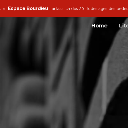
Espace Bourdieu
zum
anlässlich des 20. Todestages des bede
Home
Lit