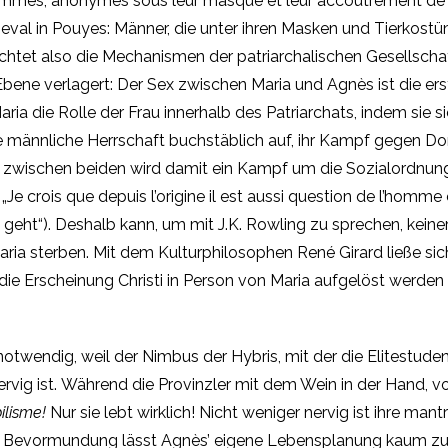
es hommes, anonymes sous leur masque et leur accoutrement d
rneval in Pouyes: Männer, die unter ihren Masken und Tierkost
dichtet also die Mechanismen der patriarchalischen Gesellscha
e Ebene verlagert: Der Sex zwischen Maria und Agnès ist die 
aria die Rolle der Frau innerhalb des Patriarchats, indem sie
männliche Herrschaft buchstäblich auf, ihr Kampf gegen Dori
g zwischen beiden wird damit ein Kampf um die Sozialordnun
Je crois que depuis l’origine il est aussi question de l’homme
t“). Deshalb kann, um mit J.K. Rowling zu sprechen, keiner
aria sterben. Mit dem Kulturphilosophen René Girard ließe s
e Erscheinung Christi in Person von Maria aufgelöst werden –
twendig, weil der Nimbus der Hybris, mit der die Elitestuden
g ist. Während die Provinzler mit dem Wein in der Hand, von 
ilisme!
Nur sie lebt wirklich! Nicht weniger nervig ist ihre man
e Bevormundung lässt Agnès’ eigene Lebensplanung kaum zu W