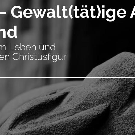
– Gewalt(tät)ige 
and
vom Leben und
n Christusfigur