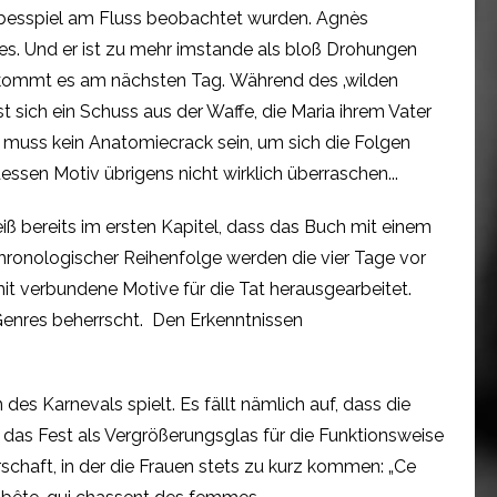
ebesspiel am Fluss beobachtet wurden. Agnès
ses. Und er ist zu mehr imstande als bloß Drohungen
n kommt es am nächsten Tag. Während des ‚wilden
 sich ein Schuss aus der Waffe, die Maria ihrem Vater
n muss kein Anatomiecrack sein, um sich die Folgen
sen Motiv übrigens nicht wirklich überraschen...
ß bereits im ersten Kapitel, dass das Buch mit einem
hronologischer Reihenfolge werden die vier Tage vor
it verbundene Motive für die Tat herausgearbeitet.
 Genres beherrscht. Den Erkenntnissen
es Karnevals spielt. Es fällt nämlich auf, dass die
rt das Fest als Vergrößerungsglas für die Funktionsweise
chaft, in der die Frauen stets zu kurz kommen: „Ce