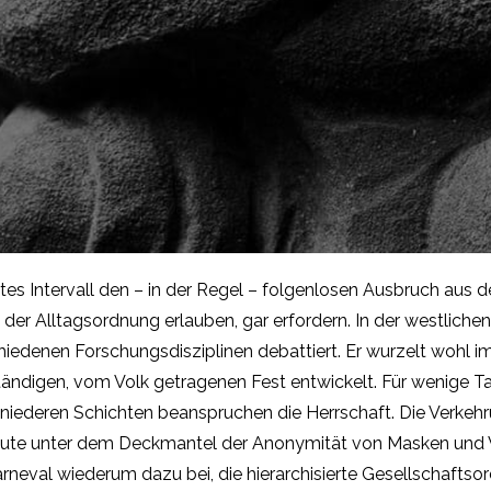
ztes Intervall den – in der Regel – folgenlosen Ausbruch aus 
e der Alltagsordnung erlauben, gar erfordern. In der westliche
iedenen Forschungsdisziplinen debattiert. Er wurzelt wohl im 
digen, vom Volk getragenen Fest entwickelt. Für wenige Tage i
n niederen Schichten beanspruchen die Herrschaft. Die Verkeh
s heute unter dem Deckmantel der Anonymität von Masken und 
Karneval wiederum dazu bei, die hierarchisierte Gesellschafts