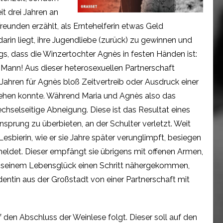
t drei Jahren an
Freunden erzählt, als Erntehelferin etwas Geld
rin liegt, ihre Jugendliebe (zurück) zu gewinnen und
s, dass die Winzertochter Agnès in festen Händen ist:
ein Mann! Aus dieser heterosexuellen Partnerschaft
Jahren für Agnès bloß Zeitvertreib oder Ausdruck einer
stehen konnte. Während Maria und Agnès also das
hselseitige Abneigung. Diese ist das Resultat eines
nsprung zu überbieten, an der Schulter verletzt. Weit
r Lesbierin, wie er sie Jahre später verunglimpft, besiegen
e meldet. Dieser empfängt sie übrigens mit offenen Armen,
nft seinem Lebensglück einen Schritt nähergekommen,
udentin aus der Großstadt von einer Partnerschaft mit
 den Abschluss der Weinlese folgt. Dieser soll auf den