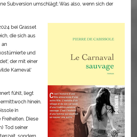
 eine Subversion umschlägt: Was also, wenn sich der
 2024 bei Grasset
ich, die sich aus
h an
 kostümierte und
‘, der mit einer
wilde Karneval‘
ert fühlt, liegt
hermittwoch hinein.
issole in
Freiheiten. Diese
n) Tod seiner
tenzeit, sondern