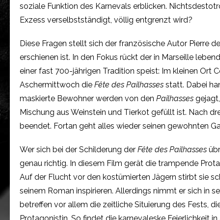
soziale Funktion des Karnevals erblicken. Nichtsdestotr
Exzess verselbstständigt, völlig entgrenzt wird?
Diese Fragen stellt sich der französische Autor Pierre
erschienen ist. In den Fokus rückt der in Marseille lebe
einer fast 700-jährigen Tradition speist: Im kleinen Ort C
Aschermittwoch die
Fête des Pailhasses
statt. Dabei ha
maskierte Bewohner werden von den
Pailhasses
gejagt
Mischung aus Weinstein und Tierkot gefüllt ist. Nach dre
beendet. Fortan geht alles wieder seinen gewohnten G
Wer sich bei der Schilderung der
Fête des Pailhasses
üb
genau richtig. In diesem Film gerät die trampende Prota
Auf der Flucht vor den kostümierten Jägern stirbt sie sc
seinem Roman inspirieren. Allerdings nimmt er sich in s
betreffen vor allem die zeitliche Situierung des Fests,
Protagonistin. So findet die karnevaleske Feierlichkeit in