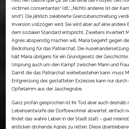
n’est rien d’autre que ça, [le carnaval de] Pouyes: d
victimes consentantes“ (dt.: „Nichts anderes ist der Ka
sind“). Die jährlich zelebrierte Grenzüberschreitung ver
Inversion vollzogen wird. Sie wird aber auf eine ander
dem sozialen Standard entspricht. Zweitens invertiert M
Agnès abspenstig machen will. Maria begehrt gegen die 
Bedrohung für das Patriarchat. Die Auseinandersetzun
hält Maria übrigens für ein Grundgesetz der Geschichte: „
Ursprung auch um den Kampf zwischen Mann und Frau geh
Damit die das Patriarchat weiterbestehen kann, muss M
Entgrenzung des gestatteten Exzesses kann nur durch di
Opferlamm aus der Jauchegrube.
Ganz profan gesprochen ist ihr Tod aber auch deshalb no
Lebensentwürfe der Dorfbewohner abwertet, einfach nervi
findet das wahre Leben in der Stadt statt –
quel misérab
ersticken drohende Agnès zu retten. Diese übertrieben