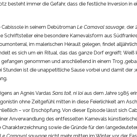
otz besteht immer die Gefahr, dass die festliche Inversion in
 de Cabissole in seinem Debütroman
Le Carnaval sauvage
, der
nde Schriftsteller eine besondere Karnevalsform aus Südfrankre
ournonterral, im malerischen Hérault gelegen, findet alljährlic
ndelt es sich um ein Ritual, das das ganze Dorf ergreift: Weiß
, gefangen genommen und anschließend in einem Trog ‚gebadet
i Stunden ist die unappetitliche Sause vorbei und damit der ‚
ang.
rigens
an Agnès Vardas
Sans toit, ni loi
aus dem Jahre 1985 erinn
gonistin ohne Zeitgefühl mitten in diese Feierlichkeit am Asc
hließlich – vor Erschöpfung. Von dieser Episode lässt sich Cab
einer Anverwandlung des entfesselten Karnevals künstlerische 
 die Charakterzeichnung sowie die Gründe für den (angedeutete
Le Carnaval sauvage
nicht mehr mitten im Winter vor der Fas