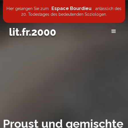
Espace Bourdieu
Hier gelangen Sie zum
anlässlich des
20. Todestages des bedeutenden Soziologen.
Proust und gemischte