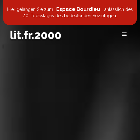
Espace Bourdieu
Hier gelangen Sie zum
anlässlich des
20. Todestages des bedeutenden Soziologen.