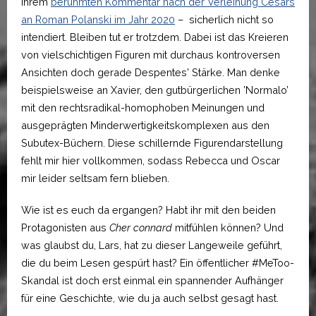
ihrem
berühmten Kommentar nach der Verleihung Césars
an Roman Polanski im Jahr 2020
– sicherlich nicht so
intendiert. Bleiben tut er trotzdem. Dabei ist das Kreieren
von vielschichtigen Figuren mit durchaus kontroversen
Ansichten doch gerade Despentes' Stärke. Man denke
beispielsweise an Xavier, den gutbürgerlichen ’Normalo’
mit den rechtsradikal-homophoben Meinungen und
ausgeprägten Minderwertigkeitskomplexen aus den
Subutex-Büchern. Diese schillernde Figurendarstellung
fehlt mir hier vollkommen, sodass Rebecca und Oscar
mir leider seltsam fern blieben.
Wie ist es euch da ergangen? Habt ihr mit den beiden
Protagonisten aus
Cher connard
mitfühlen können? Und
was glaubst du, Lars, hat zu dieser Langeweile geführt,
die du beim Lesen gespürt hast? Ein öffentlicher #MeToo-
Skandal ist doch erst einmal ein spannender Aufhänger
für eine Geschichte, wie du ja auch selbst gesagt hast.