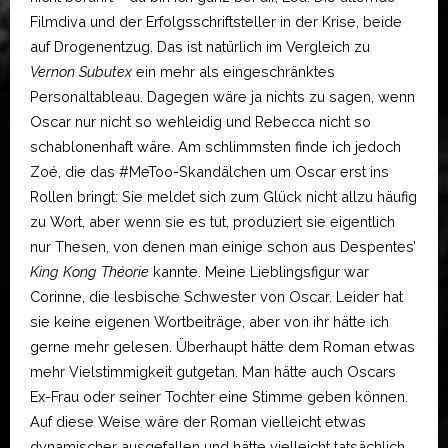
Filmdiva und der Erfolgsschriftsteller in der Krise, beide
auf Drogenentzug. Das ist natürlich im Vergleich zu
Vernon Subutex
ein mehr als eingeschränktes
Personaltableau. Dagegen wäre ja nichts zu sagen, wenn
Oscar nur nicht so wehleidig und Rebecca nicht so
schablonenhaft wäre. Am schlimmsten finde ich jedoch
Zoé, die das #MeToo-Skandälchen um Oscar erst ins
Rollen bringt: Sie meldet sich zum Glück nicht allzu häufig
zu Wort, aber wenn sie es tut, produziert sie eigentlich
nur Thesen, von denen man einige schon aus Despentes’
King Kong Théorie
kannte. Meine Lieblingsfigur war
Corinne, die lesbische Schwester von Oscar. Leider hat
sie keine eigenen Wortbeiträge, aber von ihr hätte ich
gerne mehr gelesen. Überhaupt hätte dem Roman etwas
mehr Vielstimmigkeit gutgetan. Man hätte auch Oscars
Ex-Frau oder seiner Tochter eine Stimme geben können.
Auf diese Weise wäre der Roman vielleicht etwas
dynamischer ausgefallen und hätte vielleicht tatsächlich