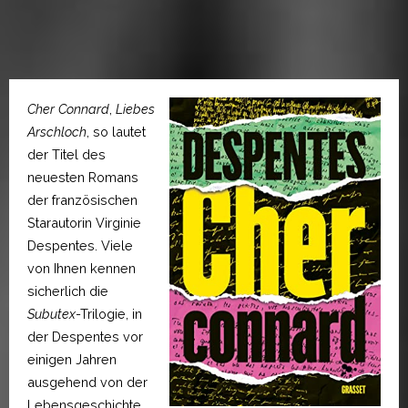
Cher Connard
,
Liebes
Arschloch
, so lautet
der Titel des
neuesten Romans
der französischen
Starautorin Virginie
Despentes. Viele
von Ihnen kennen
sicherlich die
Subutex
-Trilogie, in
der Despentes vor
einigen Jahren
ausgehend von der
Lebensgeschichte