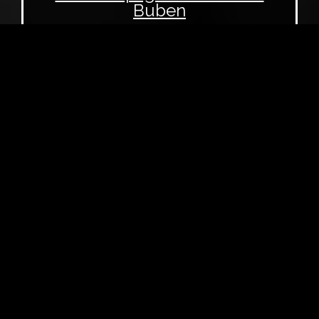
Buben
Mit Yann Samuells Die Camino-Therapie (frz.:
Compostelle, F 2026) kommt der nächste
Jakobsweg-Film in die Kinos
Gregor Schuhen
RPTU in Landau
ZUM BEITRAG
Die Flüsse Europas gingen