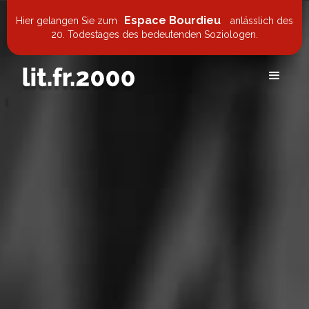
Espace Bourdieu
Hier gelangen Sie zum
anlässlich des
20. Todestages des bedeutenden Soziologen.